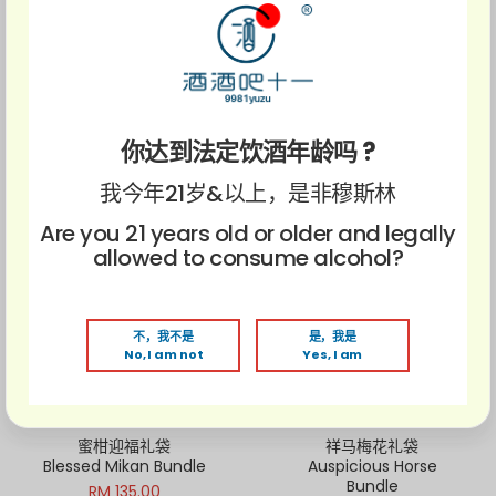
Tatenokawa Junmai
Tomino Houzan Imo
Daiginjo Seiryu
Shochu
RM 155.00 ~ RM288.00
RM 158.00
黑龙 AWA 序 JO 气泡清
九平次酒庄 阿里高特白葡
你达到法定饮酒年龄吗 ?
酒
萄酒 2020
Kokuryu Awa Jo
Kuheiji Blanc Aligote
Premium Sparkling
2020
我今年21岁&以上，是非穆斯林
RM 255.00
RM 288.00
Are you 21 years old or older and legally
allowed to consume alcohol?
Jean-Marc Brocard -
帕蒂达库斯酒庄 白舒莫葡
霞多丽白葡萄酒2023
萄酒2020
Jean-Marc Brocard
Partida Creus BS (Blanc
Bourgogne
De Sumoll) 2020
不，我不是
是，我是
No, I am not
Yes, I am
Chardonnay 2023
RM 225.00
RM 160.00
蜜柑迎福礼袋
祥马梅花礼袋
Blessed Mikan Bundle
Auspicious Horse
Bundle
RM 135.00