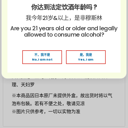
酒体呈现细腻、纯净且富层次感的风格。香气以
白
你达到法定饮酒年龄吗 ?
桃、洋梨、白花及淡雅蜜瓜调性为主
，入口
柔顺圆
我今年21岁&以上，是非穆斯林
润
，酸度与鲜味取得良好平衡，尾韵清爽悠长。
Are you 21 years old or older and legally
相比传统清酒风格，它更接近
高级白葡萄酒的细致
allowed to consume alcohol?
感
，因此即使平时少喝清酒的人，也很容易被它吸
引。
不，我不是
是，我是
Malaysia 首次登场，首批数量有限 ！
No, I am not
Yes, I am
美食搭配：生蚝、刺身、海鲜料理、奶油白酱料
理、天妇罗
※
本商品因日本原厂未提供外盒，故出货时将以气
泡布包裝。若有不便之处，敬请见凉
※图片只供参考，一切以实物为准