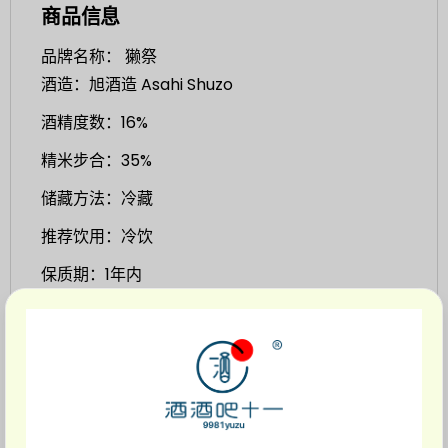
商品信息
品牌名称： 獭祭
酒造：旭酒造 Asahi Shuzo
酒精度数：16%
精米步合：35%
储藏方法：冷藏
推荐饮用：冷饮
保质期：1年内
是獭祭首次于美国纽约酒藏酿造的高端系列，也是
Dassai Blue 系列中极具代表性的一支。
采用酒造好适米「山田锦」酿制，并精磨至 35%，