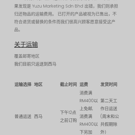
果发现是 Yuzu Marketing Sdn Bhd 出错，我们则承担
归还物品的运输费用。 已打开的产品被视为已售出，不
符合退货或替换的条件而我们很高兴顾客愿意接受这产
品。
关于运输
覆盖邮寄地区
我们目前只运送到西马
运输选择
地区
截止时间
运费
发货时间
消费满
RM400以
第二天工
上免邮,
作日运送
下午12点
普通运送
西马
消费满
(周末和公
之前订购
RM400以
共假期除
下另加
外）