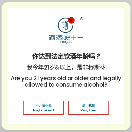
RM10运费
指定时间
下午6点
依据第3方
同一天发
快送 (周
KL/Selangor
之前付款
平台收费
货
末除外）
下午2点
联络客服
自取
KL/Selangor
无需付费
~6点
安排
你达到法定饮酒年龄吗 ?
由于敏感物品和易碎品，我们的送货合作伙伴将至少2-4
我今年21岁&以上，是非穆斯林
个工作日送到(西马）
我们目在周六、周日和公共假期下单，你的订单将在下一
Are you 21 years old or older and legally
个工作日处理。在节日期间，您的物品可能会延迟送达。
allowed to consume alcohol?
请耐心等待，对于给您带来不便，我们深表歉意。如果在
特定时间内未收到您的产品，请通过
support@9981yuzu.com
或whatapp与我们团队联
不，我不是
是，我是
No, I am not
Yes, I am
系。