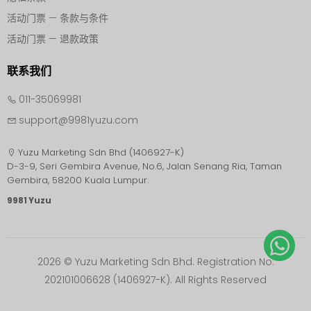
活动门票 — 条款与条件
活动门票 — 退款政策
联系我们
011-35069981
support@9981yuzu.com
Yuzu Marketing Sdn Bhd (1406927-K)
D-3-9, Seri Gembira Avenue, No.6, Jalan Senang Ria, Taman
9981 Yuzu
2026 © Yuzu Marketing Sdn Bhd. Registration No:
202101006628 (1406927-K). All Rights Reserved