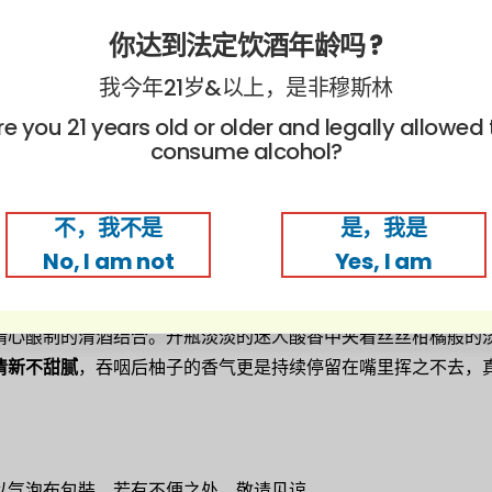
你达到法定饮酒年龄吗 ?
我今年21岁&以上，是非穆斯林
re you 21 years old or older and legally allowed 
consume alcohol?
不，我不是
是，我是
No, I am not
Yes, I am
神柚子酿制而成。其香气浓郁，肉厚多汁的果实也让它成为日本
精心酿制的清酒结合。开瓶淡淡的迷人酸香中夹着丝丝柑橘般的
清新不甜腻
，吞咽后柚子的香气更是持续停留在嘴里挥之不去，
以气泡布包裝。若有不便之处，敬请见谅。