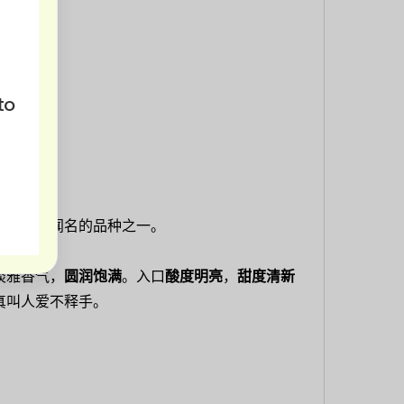
to
当地十分闻名的品种之一。
淡雅香气，
圆润饱满
。入口
酸度明亮
，
甜度清新
真叫人爱不释手。