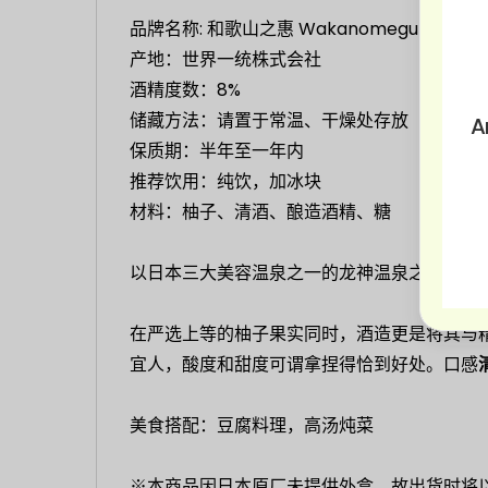
品牌名称: 和歌山之惠 Wakanomegumi
产地：世界一统株式会社
酒精度数：8%
储藏方法：请置于常温、干燥处存放
A
保质期：半年至一年内
推荐饮用：纯饮，加冰块
材料：柚子、清酒、酿造酒精、糖
以日本三大美容温泉之一的龙神温泉之乡，龙
在严选上等的柚子果实同时，酒造更是将其与
宜人，酸度和甜度可谓拿捏得恰到好处。口感
美食搭配：豆腐料理，高汤炖菜
※本商品因日本原厂未提供外盒，故出货时将