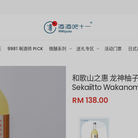
狂
9981 唎酒师 PICK
微醺系列
送礼专区
活动门票
日式
和歌山之惠 龙神柚
Sekaiitto Wakano
RM 138.00