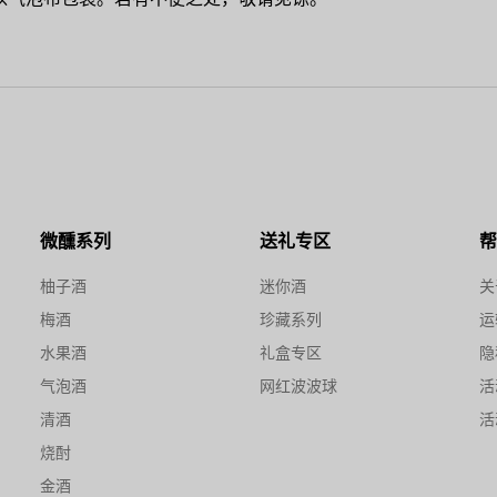
微醺系列
送礼专区
柚子酒
迷你酒
关
梅酒
珍藏系列
运
水果酒
礼盒专区
隐
气泡酒
网红波波球
活
清酒
活
烧酎
金酒