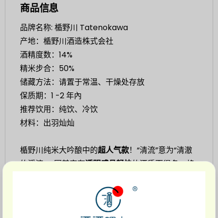
商品信息
品牌名称: 楯野川 Tatenokawa
产地：楯野川酒造株式会社
酒精度数：14%
精米步合：50%
储藏方法：请置于常温、干燥处存放
保质期：1 -2 年內
推荐饮用：纯饮、冷饮
材料：出羽灿灿
楯野川纯米大吟酿中的
超人气款
！“清流”意为“清澈
的溪流”，因其富有
透明感且轻快
的酒质而得名。将
山形县产的优质好米—出羽灿灿精米至50%，并调整
酒精至柔顺的14度，加上酵母所带来的清新果香，
以至于极好入口，深受大众喜爱！