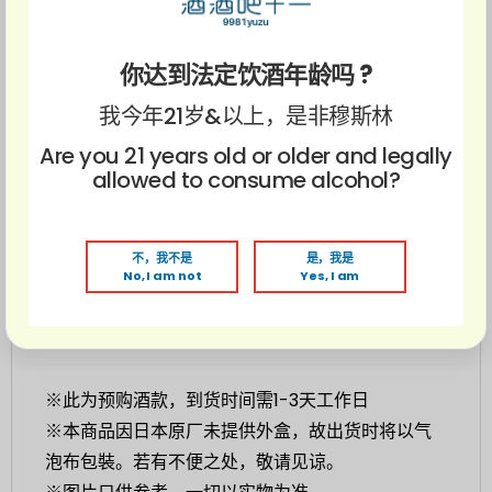
爽朗的果实香气渗透到口腔中，
洋梨般清雅
，带着
淡淡的、轻快的口感，以及顺畅
柔和的余香
，仿佛
你达到法定饮酒年龄吗 ?
是一杯微酸的白葡萄酒。回甘的同时伴有
少少的干
我今年21岁&以上，是非穆斯林
爽
、淡丽的酒性，呈现
绝佳的平衡
口感。整体表现
Are you 21 years old or older and legally
清爽
十足，不会过甘而显得腻口。
allowed to consume alcohol?
美食搭配：清蒸螃蟹，生鱼片，日式卷心菜沙拉
不，我不是
是，我是
荣获奖项：
No, I am not
Yes, I am
1. 2017 “酒杯中美味清酒”大赛 - 金奖
2. 2017 Kura Master纯米大吟酿类别 - 金奖
※此为预购酒款，到货时间需1-3天工作日
※本商品因日本原厂未提供外盒，故出货时将以气
泡布包裝。若有不便之处，敬请见谅。