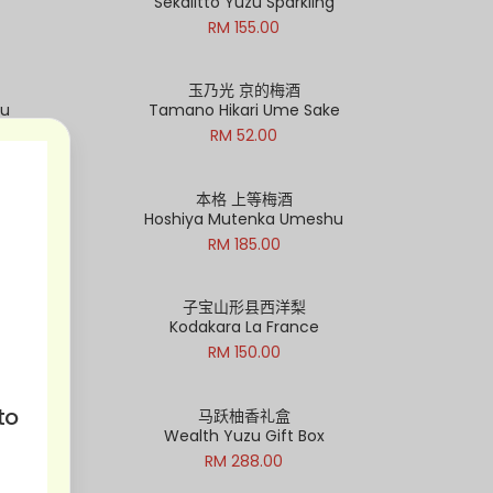
Sekaiitto Yuzu Sparkling
RM 155.00
玉乃光 京的梅酒
hu
Tamano Hikari Ume Sake
tock
Out of Stock
RM 52.00
本格 上等梅酒
shu
Hoshiya Mutenka Umeshu
RM 185.00
子宝山形县西洋梨
meshu
Kodakara La France
RM 150.00
to
马跃柚香礼盒
hu
Wealth Yuzu Gift Box
RM 288.00