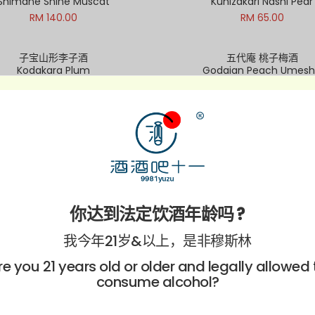
Shimane Shine Muscat
Kunizakari Nashi Pear
RM 140.00
RM 65.00
子宝山形李子酒
五代庵 桃子梅酒
Kodakara Plum
Godaian Peach Umes
Out of S
RM 155.00
RM 88.00
山梨县白桃酒
国盛红茶梅酒
Yamanashi Peach
Kunizakari Koucha Ume
RM 140.00
RM 65.00
五代庵 蜜柑梅酒
子宝完熟南高梅酒
Godaian Mikan Umeshu
Kodakara Mature Nanko U
你达到法定饮酒年龄吗 ?
RM 88.00
RM 150.00
我今年21岁&以上，是非穆斯林
re you 21 years old or older and legally allowed 
獭祭BLUE 35
五代庵 蜂蜜梅酒
Dassai Blue 35
Godaian Honey Umes
consume alcohol?
RM 268.00
RM 88.00