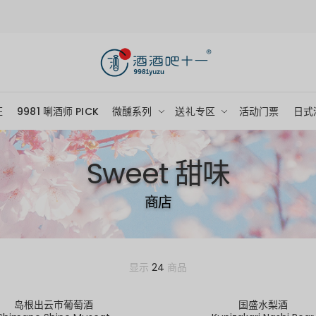
狂
9981 唎酒师 PICK
微醺系列
送礼专区
活动门票
日式
Sweet 甜味
商店
显示
24
商品
岛根出云市葡萄酒
国盛水梨酒