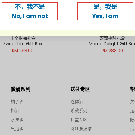
不，我不是
是，我是
好运金梨礼盒
双果多汁配套
Fortune Pine Gift Box
Juicy Twins Bundle
No, I am not
Yes, I am
RM 298.00
RM 138.00
十全柑梅礼盒
双双桃醉礼盒
Sweet Life Gift Box
Momo Delight Gift Bo
RM 298.00
RM 288.00
微醺系列
送礼专区
柚子酒
迷你酒
关
梅酒
珍藏系列
运
水果酒
礼盒专区
隐
气泡酒
网红波波球
活