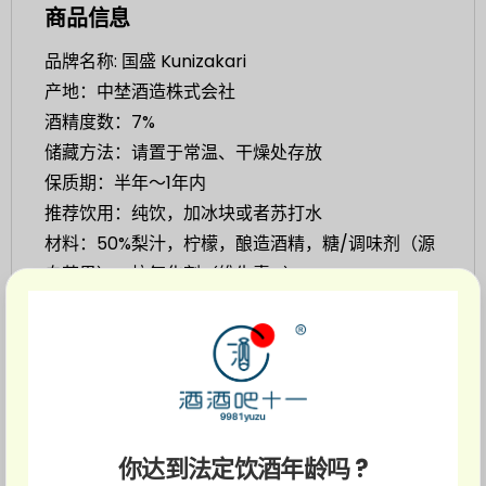
商品信息
品牌名称: 国盛 Kunizakari
产地：中埜酒造株式会社
酒精度数：7%
储藏方法：请置于常温、干燥处存放
保质期：半年～1年内
推荐饮用：纯饮，加冰块或者苏打水
材料：50%梨汁，柠檬，酿造酒精，糖/调味剂（源
自苹果），抗氧化剂（维生素C）
这款果酒用了
100% 日本国产水梨
，果汁含量高达
50%，一打开就是扑鼻而来的
水梨香
，超真实、超
诱人。
除了满满的水梨果汁，还加入了
一点点
柠檬酸
，带
你达到法定饮酒年龄吗 ?