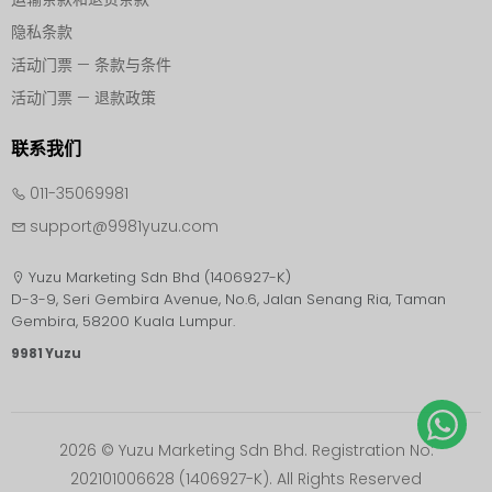
隐私条款
活动门票 — 条款与条件
活动门票 — 退款政策
联系我们
011-35069981
support@9981yuzu.com
Yuzu Marketing Sdn Bhd (1406927-K)
D-3-9, Seri Gembira Avenue, No.6, Jalan Senang Ria, Taman
9981 Yuzu
2026 © Yuzu Marketing Sdn Bhd. Registration No:
202101006628 (1406927-K). All Rights Reserved