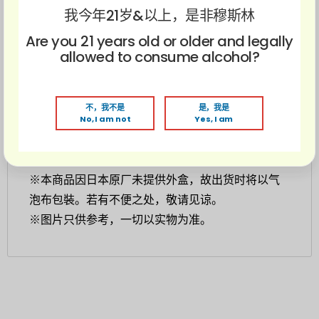
出刚刚好的
清爽酸感
，喝起来
不甜腻
，反而特别清
我今年21岁&以上，是非穆斯林
新顺口～质地微浓，还有点果肉感，冰镇一下、加
Are you 21 years old or older and legally
冰块，甚至兑苏打水都超好喝！
allowed to consume alcohol?
特别适合马来西亚这种大热天来一杯，马上降温又
解渴！
不，我不是
是，我是
No, I am not
Yes, I am
美食搭配：盐烤鸡肉串，轻盈沙拉类，水果塔
※本商品因日本原厂未提供外盒，故出货时将以气
泡布包裝。若有不便之处，敬请见谅。
※图片只供参考，一切以实物为准。