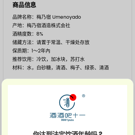
商品信息
品牌名称：梅乃宿 Umenoyado
产地：梅乃宿酒造株式会社
酒精度数：8%
储藏方法：请置于常温、干燥处存放
保质期：1～2年內
推荐饮用：冷饮，加冰块，苏打水
材料：水，白砂糖，清酒、梅子、绿茶、清酒
近随着人们健康意识的不断增强，回归天然、自然
健康已经成为一种主流趋势。日本养生专家石原结
实通过绿茶对人体强有力的营养作用，因此酒类饮
品上也开始了一番新的风潮。
精心挑选奈良县高质量成熟梅子制成，梅子与茶的
你达到法定饮酒年龄吗 ?