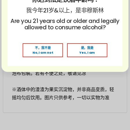
绝妙调和造就了有茶清香又有梅子香。入口先是
独
特绿茶香
再来是
甜甜梅酒
，茶的发酵程度感觉较接
我今年21岁&以上，是非穆斯林
近乌龙茶。两者互相融合完美发挥出
柔和的回甘
风
Are you 21 years old or older and legally
味，久喝不腻！ 搭配冰块的话整体甜度会降低很
allowed to consume alcohol?
多。
不，我不是
是，我是
美食搭配：蛋糕、寿司、牛排、日料
No, I am not
Yes, I am
※本商品因日本原厂未提供外盒，故出货时将以气
泡布包裝。若有不便之处，敬请见凉
※酒体中的渣渣为果实沉淀物，并非商品变质，轻
摇均匀后饮用。图片只供参考，一切以实物为准