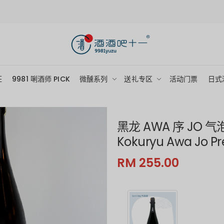
狂
9981 唎酒师 PICK
微醺系列
送礼专区
活动门票
日式
黑龙 AWA 序 JO 
Kokuryu Awa Jo P
RM 255.00