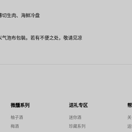
薄切生肉、海鲜冷盘
以气泡布包裝。若有不便之处，敬请见凉
微醺系列
送礼专区
柚子酒
迷你酒
关
梅酒
珍藏系列
运