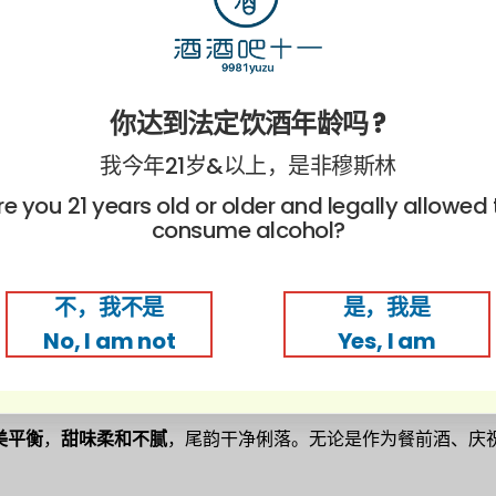
你达到法定饮酒年龄吗 ?
我今年21岁&以上，是非穆斯林
re you 21 years old or older and legally allowed 
consume alcohol?
不，我不是
是，我是
工艺
酿造的
气泡清酒
，细致绵密的天然气泡赋予酒体优雅而轻盈
No, I am not
Yes, I am
美平衡
，
甜味柔和不腻
，尾韵干净俐落。无论是作为餐前酒、庆