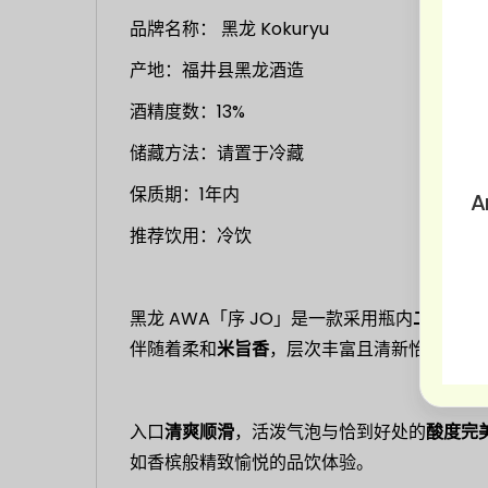
品牌名称： 黑龙 Kokuryu
产地：福井县黑龙酒造
酒精度数：13%
储藏方法：请置于冷藏
保质期：1年内
A
推荐饮用：冷饮
黑龙 AWA「序 JO」是一款采用瓶内
二次发酵
伴随着柔和
米旨香
，层次丰富且清新怡人。
入口
清爽顺滑
，活泼气泡与恰到好处的
酸度完
如香槟般精致愉悦的品饮体验。